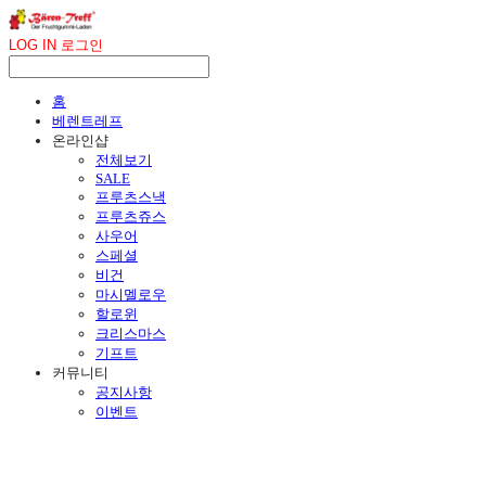
LOG IN
로그인
홈
베렌트레프
온라인샵
전체보기
SALE
프루츠스낵
프루츠쥬스
사우어
스페셜
비건
마시멜로우
할로윈
크리스마스
기프트
커뮤니티
공지사항
이벤트