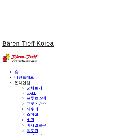
Bären-Treff Korea
홈
베렌트레프
온라인샵
전체보기
SALE
프루츠스낵
프루츠쥬스
사우어
스페셜
비건
마시멜로우
할로윈