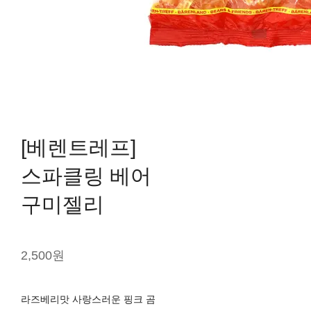
[베렌트레프]
스파클링 베어
구미젤리
2,500원
라즈베리맛 사랑스러운 핑크 곰