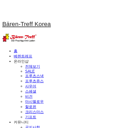
Bären-Treff Korea
홈
베렌트레프
온라인샵
전체보기
SALE
프루츠스낵
프루츠쥬스
사우어
스페셜
비건
마시멜로우
할로윈
크리스마스
기프트
커뮤니티
공지사항