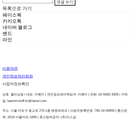
댓글 쓰기
목록으로 가기
페이스북
카카오톡
네이버 블로그
밴드
라인
이용약관
개인정보처리방침
사업자정보확인
상호: 젤리상점 | 대표: 이혜미 | 개인정보관리책임자: 이혜미 | 전화: 02-6082-3005 | 이메
일: baeren-treff-kr@naver.com
주소: 서울 마포구 동교로 270 1층 베렌트레프 | 사업자등록번호:
765-18-00650
| 통신판
매:
2019-서울마포-1685
| 호스팅제공자: (주)식스샵