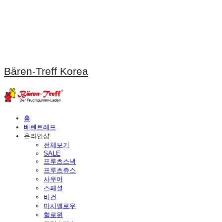
Bären-Treff Korea
홈
베렌트레프
온라인샵
전체보기
SALE
프루츠스낵
프루츠쥬스
사우어
스페셜
비건
마시멜로우
할로윈