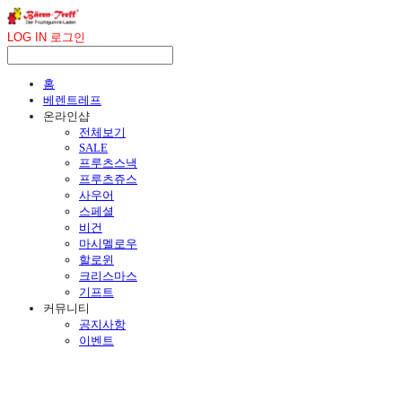
LOG IN
로그인
홈
베렌트레프
온라인샵
전체보기
SALE
프루츠스낵
프루츠쥬스
사우어
스페셜
비건
마시멜로우
할로윈
크리스마스
기프트
커뮤니티
공지사항
이벤트