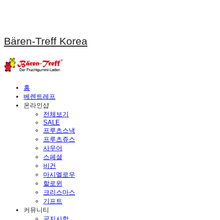
Bären-Treff Korea
홈
베렌트레프
온라인샵
전체보기
SALE
프루츠스낵
프루츠쥬스
사우어
스페셜
비건
마시멜로우
할로윈
크리스마스
기프트
커뮤니티
공지사항