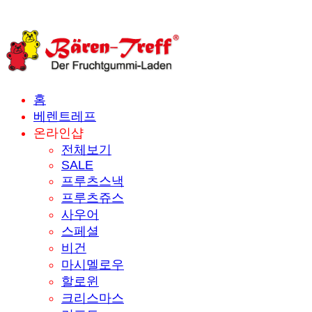
홈
베렌트레프
온라인샵
전체보기
SALE
프루츠스낵
프루츠쥬스
사우어
스페셜
비건
마시멜로우
할로윈
크리스마스