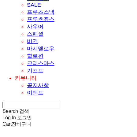
SALE
프루츠스낵
프루츠쥬스
사우어
스페셜
비건
마시멜로우
할로윈
크리스마스
기프트
커뮤니티
공지사항
이벤트
Search
검색
Log In
로그인
Cart
장바구니