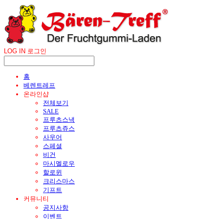
LOG IN
로그인
홈
베렌트레프
온라인샵
전체보기
SALE
프루츠스낵
프루츠쥬스
사우어
스페셜
비건
마시멜로우
할로윈
크리스마스
기프트
커뮤니티
공지사항
이벤트