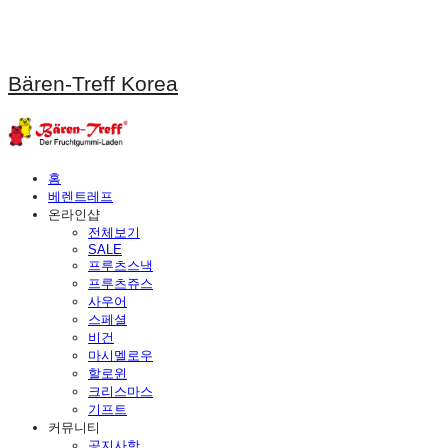
Bären-Treff Korea
홈
베렌트레프
온라인샵
전체보기
SALE
프루츠스낵
프루츠쥬스
사우어
스페셜
비건
마시멜로우
할로윈
크리스마스
기프트
커뮤니티
공지사항