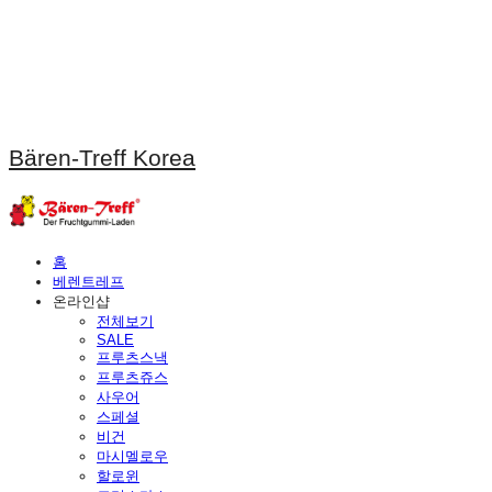
Bären-Treff Korea
홈
베렌트레프
온라인샵
전체보기
SALE
프루츠스낵
프루츠쥬스
사우어
스페셜
비건
마시멜로우
할로윈