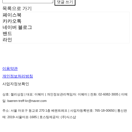
댓글 쓰기
목록으로 가기
페이스북
카카오톡
네이버 블로그
밴드
라인
이용약관
개인정보처리방침
사업자정보확인
상호: 젤리상점 | 대표: 이혜미 | 개인정보관리책임자: 이혜미 | 전화: 02-6082-3005 | 이메
일: baeren-treff-kr@naver.com
주소: 서울 마포구 동교로 270 1층 베렌트레프 | 사업자등록번호:
765-18-00650
| 통신판
매:
2019-서울마포-1685
| 호스팅제공자: (주)식스샵