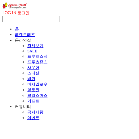
LOG IN
로그인
홈
베렌트레프
온라인샵
전체보기
SALE
프루츠스낵
프루츠쥬스
사우어
스페셜
비건
마시멜로우
할로윈
크리스마스
기프트
커뮤니티
공지사항
이벤트