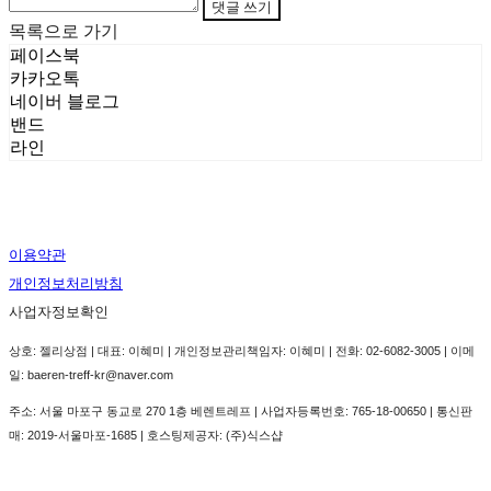
댓글 쓰기
목록으로 가기
페이스북
카카오톡
네이버 블로그
밴드
라인
이용약관
개인정보처리방침
사업자정보확인
상호: 젤리상점 | 대표: 이혜미 | 개인정보관리책임자: 이혜미 | 전화: 02-6082-3005 | 이메
일: baeren-treff-kr@naver.com
주소: 서울 마포구 동교로 270 1층 베렌트레프 | 사업자등록번호:
765-18-00650
| 통신판
매:
2019-서울마포-1685
| 호스팅제공자: (주)식스샵