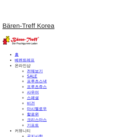
Bären-Treff Korea
홈
베렌트레프
온라인샵
전체보기
SALE
프루츠스낵
프루츠쥬스
사우어
스페셜
비건
마시멜로우
할로윈
크리스마스
기프트
커뮤니티
공지사항