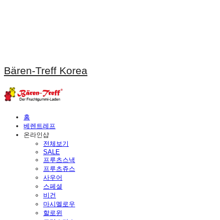
Bären-Treff Korea
홈
베렌트레프
온라인샵
전체보기
SALE
프루츠스낵
프루츠쥬스
사우어
스페셜
비건
마시멜로우
할로윈