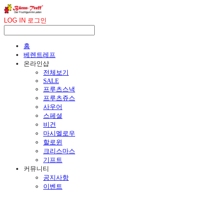
LOG IN
로그인
홈
베렌트레프
온라인샵
전체보기
SALE
프루츠스낵
프루츠쥬스
사우어
스페셜
비건
마시멜로우
할로윈
크리스마스
기프트
커뮤니티
공지사항
이벤트