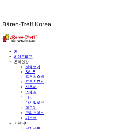
Bären-Treff Korea
홈
베렌트레프
온라인샵
전체보기
SALE
프루츠스낵
프루츠쥬스
사우어
스페셜
비건
마시멜로우
할로윈
크리스마스
기프트
커뮤니티
공지사항