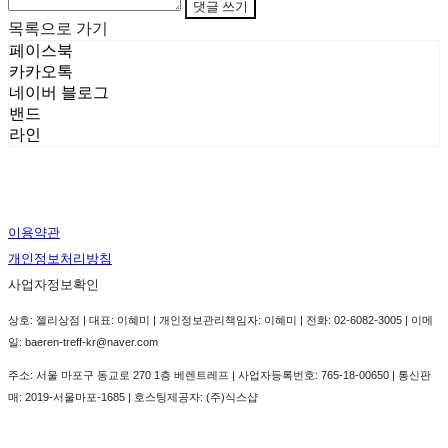
댓글 쓰기
목록으로 가기
페이스북
카카오톡
네이버 블로그
밴드
라인
이용약관
개인정보처리방침
사업자정보확인
상호: 젤리상점 | 대표: 이혜미 | 개인정보관리책임자: 이혜미 | 전화: 02-6082-3005 | 이메
일: baeren-treff-kr@naver.com
주소: 서울 마포구 동교로 270 1층 베렌트레프 | 사업자등록번호:
765-18-00650
| 통신판
매:
2019-서울마포-1685
| 호스팅제공자: (주)식스샵