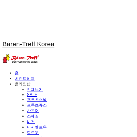
Bären-Treff Korea
홈
베렌트레프
온라인샵
전체보기
SALE
프루츠스낵
프루츠쥬스
사우어
스페셜
비건
마시멜로우
할로윈