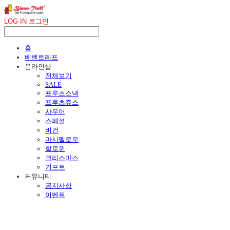
LOG IN
로그인
홈
베렌트레프
온라인샵
전체보기
SALE
프루츠스낵
프루츠쥬스
사우어
스페셜
비건
마시멜로우
할로윈
크리스마스
기프트
커뮤니티
공지사항
이벤트