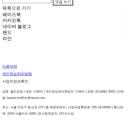
댓글 쓰기
목록으로 가기
페이스북
카카오톡
네이버 블로그
밴드
라인
이용약관
개인정보처리방침
사업자정보확인
상호: 젤리상점 | 대표: 이혜미 | 개인정보관리책임자: 이혜미 | 전화: 02-6082-3005 | 이메
일: baeren-treff-kr@naver.com
주소: 서울 마포구 동교로 270 1층 베렌트레프 | 사업자등록번호:
765-18-00650
| 통신판
매:
2019-서울마포-1685
| 호스팅제공자: (주)식스샵