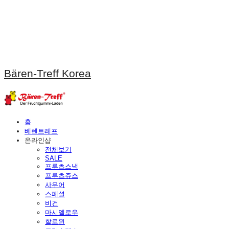
Bären-Treff Korea
홈
베렌트레프
온라인샵
전체보기
SALE
프루츠스낵
프루츠쥬스
사우어
스페셜
비건
마시멜로우
할로윈