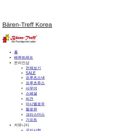
Bären-Treff Korea
홈
베렌트레프
온라인샵
전체보기
SALE
프루츠스낵
프루츠쥬스
사우어
스페셜
비건
마시멜로우
할로윈
크리스마스
기프트
커뮤니티
공지사항