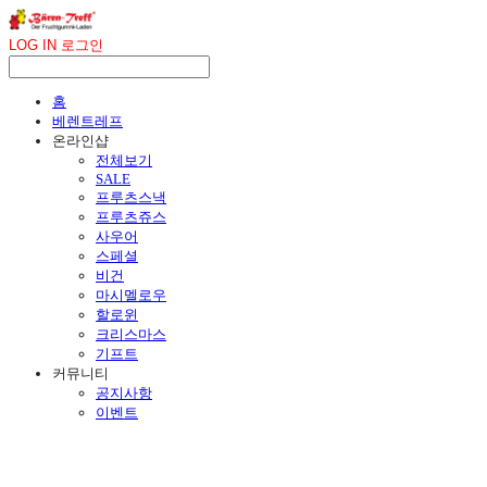
LOG IN
로그인
홈
베렌트레프
온라인샵
전체보기
SALE
프루츠스낵
프루츠쥬스
사우어
스페셜
비건
마시멜로우
할로윈
크리스마스
기프트
커뮤니티
공지사항
이벤트