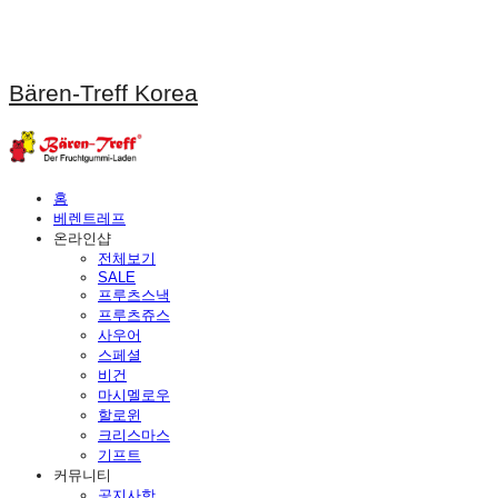
Bären-Treff Korea
홈
베렌트레프
온라인샵
전체보기
SALE
프루츠스낵
프루츠쥬스
사우어
스페셜
비건
마시멜로우
할로윈
크리스마스
기프트
커뮤니티
공지사항