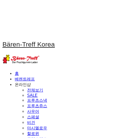
Bären-Treff Korea
홈
베렌트레프
온라인샵
전체보기
SALE
프루츠스낵
프루츠쥬스
사우어
스페셜
비건
마시멜로우
할로윈