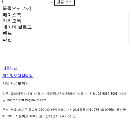
댓글 쓰기
목록으로 가기
페이스북
카카오톡
네이버 블로그
밴드
라인
이용약관
개인정보처리방침
사업자정보확인
상호: 젤리상점 | 대표: 이혜미 | 개인정보관리책임자: 이혜미 | 전화: 02-6082-3005 | 이메
일: baeren-treff-kr@naver.com
주소: 서울 마포구 동교로 270 1층 베렌트레프 | 사업자등록번호:
765-18-00650
| 통신판
매:
2019-서울마포-1685
| 호스팅제공자: (주)식스샵