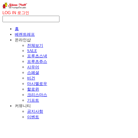
LOG IN
로그인
홈
베렌트레프
온라인샵
전체보기
SALE
프루츠스낵
프루츠쥬스
사우어
스페셜
비건
마시멜로우
할로윈
크리스마스
기프트
커뮤니티
공지사항
이벤트