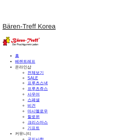
Bären-Treff Korea
홈
베렌트레프
온라인샵
전체보기
SALE
프루츠스낵
프루츠쥬스
사우어
스페셜
비건
마시멜로우
할로윈
크리스마스
기프트
커뮤니티
공지사항