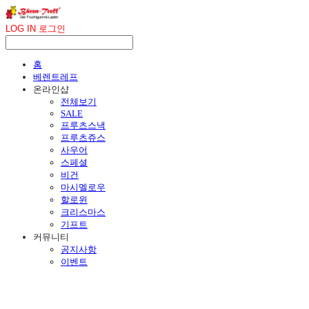
LOG IN
로그인
홈
베렌트레프
온라인샵
전체보기
SALE
프루츠스낵
프루츠쥬스
사우어
스페셜
비건
마시멜로우
할로윈
크리스마스
기프트
커뮤니티
공지사항
이벤트