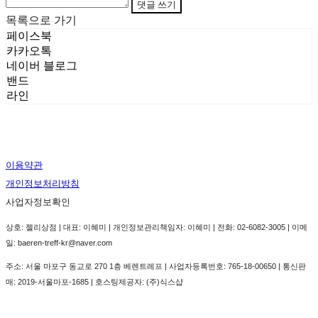
댓글 쓰기
목록으로 가기
페이스북
카카오톡
네이버 블로그
밴드
라인
이용약관
개인정보처리방침
사업자정보확인
상호: 젤리상점 | 대표: 이혜미 | 개인정보관리책임자: 이혜미 | 전화: 02-6082-3005 | 이메
일: baeren-treff-kr@naver.com
주소: 서울 마포구 동교로 270 1층 베렌트레프 | 사업자등록번호:
765-18-00650
| 통신판
매:
2019-서울마포-1685
| 호스팅제공자: (주)식스샵