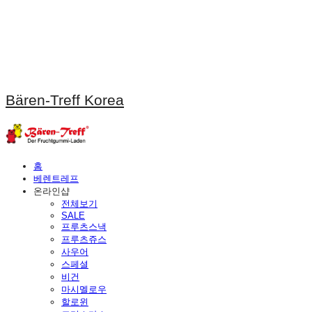
Bären-Treff Korea
홈
베렌트레프
온라인샵
전체보기
SALE
프루츠스낵
프루츠쥬스
사우어
스페셜
비건
마시멜로우
할로윈