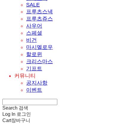
SALE
프루츠스낵
프루츠쥬스
사우어
스페셜
비건
마시멜로우
할로윈
크리스마스
기프트
커뮤니티
공지사항
이벤트
Search
검색
Log In
로그인
Cart
장바구니