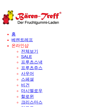
홈
베렌트레프
온라인샵
전체보기
SALE
프루츠스낵
프루츠쥬스
사우어
스페셜
비건
마시멜로우
할로윈
크리스마스