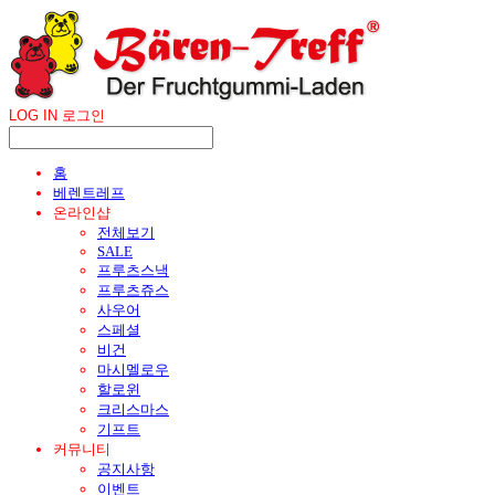
LOG IN
로그인
홈
베렌트레프
온라인샵
전체보기
SALE
프루츠스낵
프루츠쥬스
사우어
스페셜
비건
마시멜로우
할로윈
크리스마스
기프트
커뮤니티
공지사항
이벤트