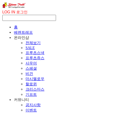
LOG IN
로그인
홈
베렌트레프
온라인샵
전체보기
SALE
프루츠스낵
프루츠쥬스
사우어
스페셜
비건
마시멜로우
할로윈
크리스마스
기프트
커뮤니티
공지사항
이벤트