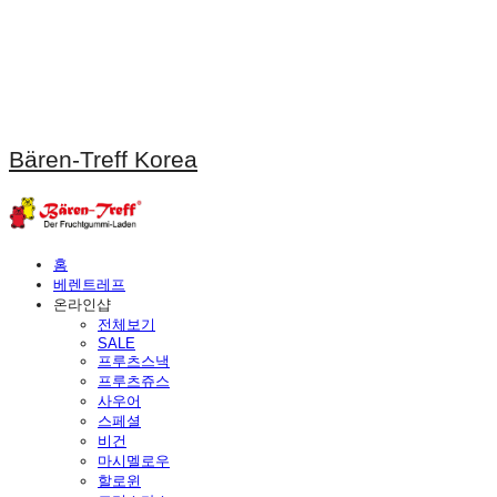
Bären-Treff Korea
홈
베렌트레프
온라인샵
전체보기
SALE
프루츠스낵
프루츠쥬스
사우어
스페셜
비건
마시멜로우
할로윈