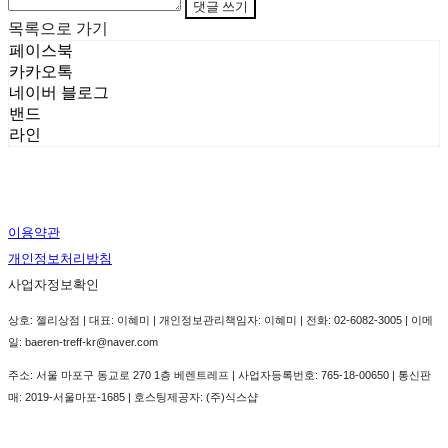
댓글 쓰기
목록으로 가기
페이스북
카카오톡
네이버 블로그
밴드
라인
이용약관
개인정보처리방침
사업자정보확인
상호: 젤리상점 | 대표: 이혜미 | 개인정보관리책임자: 이혜미 | 전화: 02-6082-3005 | 이메
일: baeren-treff-kr@naver.com
주소: 서울 마포구 동교로 270 1층 베렌트레프 | 사업자등록번호:
765-18-00650
| 통신판
매:
2019-서울마포-1685
| 호스팅제공자: (주)식스샵