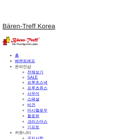
Bären-Treff Korea
홈
베렌트레프
온라인샵
전체보기
SALE
프루츠스낵
프루츠쥬스
사우어
스페셜
비건
마시멜로우
할로윈
크리스마스
기프트
커뮤니티
공지사항