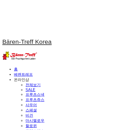
Bären-Treff Korea
홈
베렌트레프
온라인샵
전체보기
SALE
프루츠스낵
프루츠쥬스
사우어
스페셜
비건
마시멜로우
할로윈