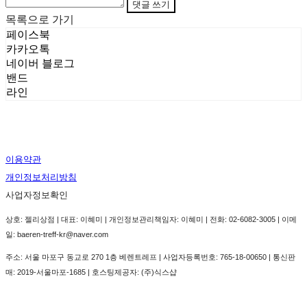
댓글 쓰기
목록으로 가기
페이스북
카카오톡
네이버 블로그
밴드
라인
이용약관
개인정보처리방침
사업자정보확인
상호: 젤리상점 | 대표: 이혜미 | 개인정보관리책임자: 이혜미 | 전화: 02-6082-3005 | 이메
일: baeren-treff-kr@naver.com
주소: 서울 마포구 동교로 270 1층 베렌트레프 | 사업자등록번호:
765-18-00650
| 통신판
매:
2019-서울마포-1685
| 호스팅제공자: (주)식스샵