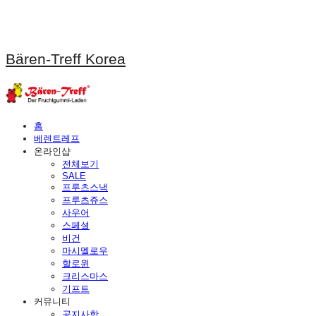
Bären-Treff Korea
홈
베렌트레프
온라인샵
전체보기
SALE
프루츠스낵
프루츠쥬스
사우어
스페셜
비건
마시멜로우
할로윈
크리스마스
기프트
커뮤니티
공지사항