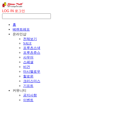
LOG IN
로그인
홈
베렌트레프
온라인샵
전체보기
SALE
프루츠스낵
프루츠쥬스
사우어
스페셜
비건
마시멜로우
할로윈
크리스마스
기프트
커뮤니티
공지사항
이벤트