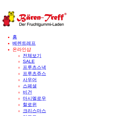
홈
베렌트레프
온라인샵
전체보기
SALE
프루츠스낵
프루츠쥬스
사우어
스페셜
비건
마시멜로우
할로윈
크리스마스