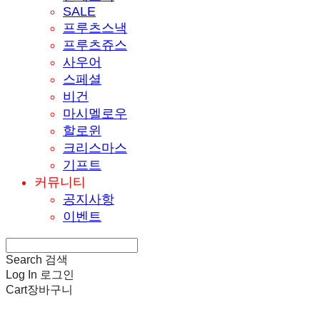
SALE
프루츠스낵
프루츠쥬스
사우어
스페셜
비건
마시멜로우
할로윈
크리스마스
기프트
커뮤니티
공지사항
이벤트
Search
검색
Log In
로그인
Cart
장바구니