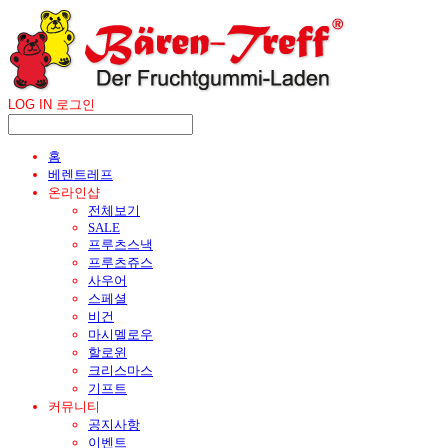
LOG IN
로그인
홈
베렌트레프
온라인샵
전체보기
SALE
프루츠스낵
프루츠쥬스
사우어
스페셜
비건
마시멜로우
할로윈
크리스마스
기프트
커뮤니티
공지사항
이벤트