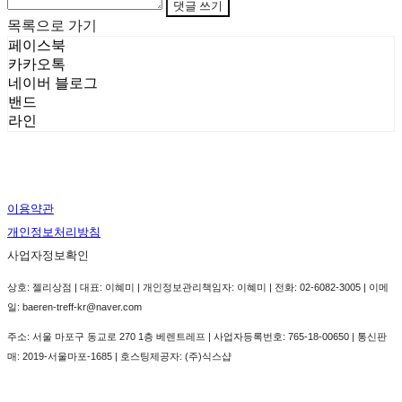
댓글 쓰기
목록으로 가기
페이스북
카카오톡
네이버 블로그
밴드
라인
이용약관
개인정보처리방침
사업자정보확인
상호: 젤리상점 | 대표: 이혜미 | 개인정보관리책임자: 이혜미 | 전화: 02-6082-3005 | 이메
일: baeren-treff-kr@naver.com
주소: 서울 마포구 동교로 270 1층 베렌트레프 | 사업자등록번호:
765-18-00650
| 통신판
매:
2019-서울마포-1685
| 호스팅제공자: (주)식스샵