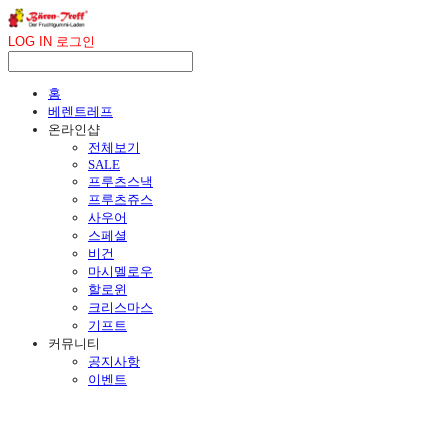
LOG IN
로그인
홈
베렌트레프
온라인샵
전체보기
SALE
프루츠스낵
프루츠쥬스
사우어
스페셜
비건
마시멜로우
할로윈
크리스마스
기프트
커뮤니티
공지사항
이벤트