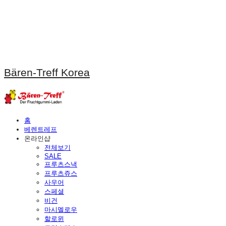
Bären-Treff Korea
홈
베렌트레프
온라인샵
전체보기
SALE
프루츠스낵
프루츠쥬스
사우어
스페셜
비건
마시멜로우
할로윈