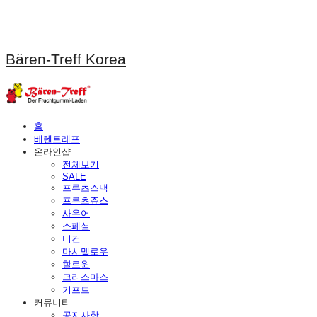
Bären-Treff Korea
홈
베렌트레프
온라인샵
전체보기
SALE
프루츠스낵
프루츠쥬스
사우어
스페셜
비건
마시멜로우
할로윈
크리스마스
기프트
커뮤니티
공지사항