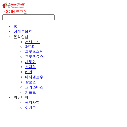
LOG IN
로그인
홈
베렌트레프
온라인샵
전체보기
SALE
프루츠스낵
프루츠쥬스
사우어
스페셜
비건
마시멜로우
할로윈
크리스마스
기프트
커뮤니티
공지사항
이벤트