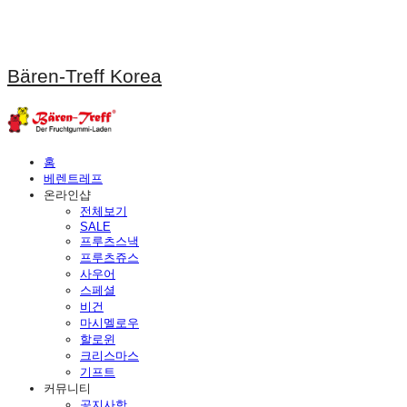
Bären-Treff Korea
홈
베렌트레프
온라인샵
전체보기
SALE
프루츠스낵
프루츠쥬스
사우어
스페셜
비건
마시멜로우
할로윈
크리스마스
기프트
커뮤니티
공지사항