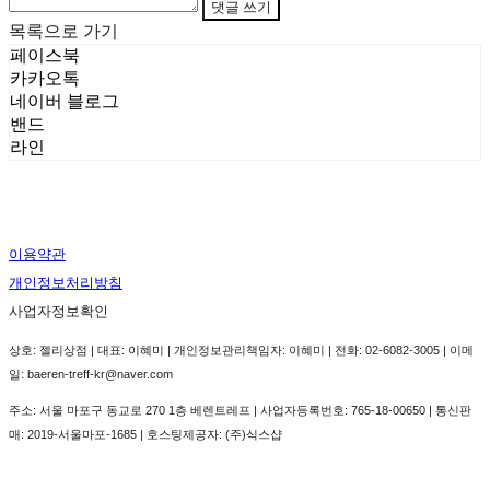
댓글 쓰기
목록으로 가기
페이스북
카카오톡
네이버 블로그
밴드
라인
이용약관
개인정보처리방침
사업자정보확인
상호: 젤리상점 | 대표: 이혜미 | 개인정보관리책임자: 이혜미 | 전화: 02-6082-3005 | 이메
일: baeren-treff-kr@naver.com
주소: 서울 마포구 동교로 270 1층 베렌트레프 | 사업자등록번호:
765-18-00650
| 통신판
매:
2019-서울마포-1685
| 호스팅제공자: (주)식스샵