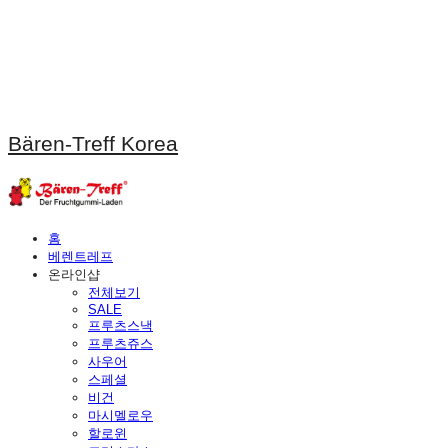
Bären-Treff Korea
홈
베렌트레프
온라인샵
전체보기
SALE
프루츠스낵
프루츠쥬스
사우어
스페셜
비건
마시멜로우
할로윈