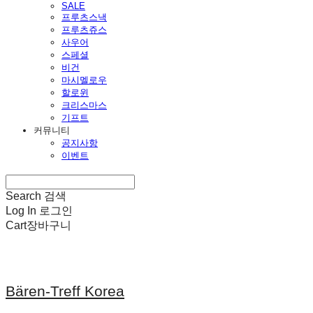
SALE
프루츠스낵
프루츠쥬스
사우어
스페셜
비건
마시멜로우
할로윈
크리스마스
기프트
커뮤니티
공지사항
이벤트
Search
검색
Log In
로그인
Cart
장바구니
Bären-Treff Korea