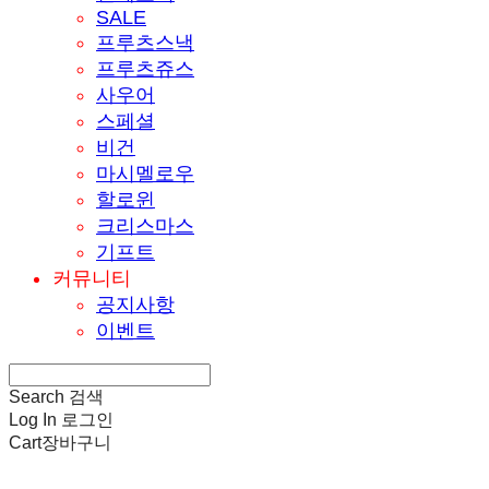
SALE
프루츠스낵
프루츠쥬스
사우어
스페셜
비건
마시멜로우
할로윈
크리스마스
기프트
커뮤니티
공지사항
이벤트
Search
검색
Log In
로그인
Cart
장바구니