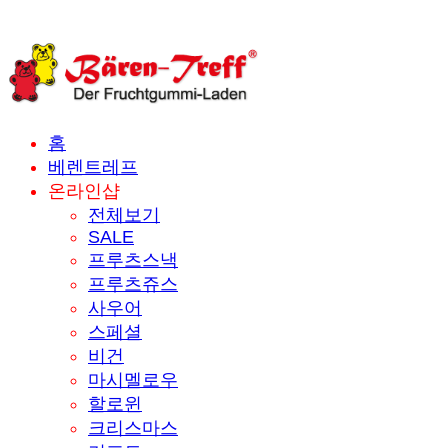
홈
베렌트레프
온라인샵
전체보기
SALE
프루츠스낵
프루츠쥬스
사우어
스페셜
비건
마시멜로우
할로윈
크리스마스