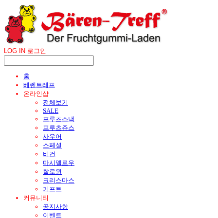
LOG IN
로그인
홈
베렌트레프
온라인샵
전체보기
SALE
프루츠스낵
프루츠쥬스
사우어
스페셜
비건
마시멜로우
할로윈
크리스마스
기프트
커뮤니티
공지사항
이벤트