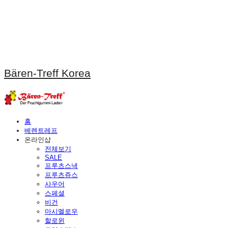
Bären-Treff Korea
홈
베렌트레프
온라인샵
전체보기
SALE
프루츠스낵
프루츠쥬스
사우어
스페셜
비건
마시멜로우
할로윈