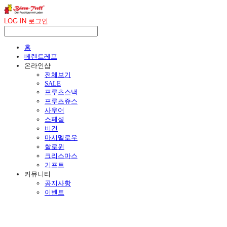
LOG IN
로그인
홈
베렌트레프
온라인샵
전체보기
SALE
프루츠스낵
프루츠쥬스
사우어
스페셜
비건
마시멜로우
할로윈
크리스마스
기프트
커뮤니티
공지사항
이벤트