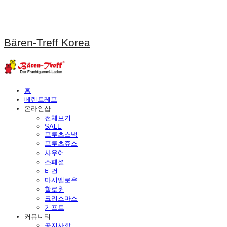
Bären-Treff Korea
홈
베렌트레프
온라인샵
전체보기
SALE
프루츠스낵
프루츠쥬스
사우어
스페셜
비건
마시멜로우
할로윈
크리스마스
기프트
커뮤니티
공지사항