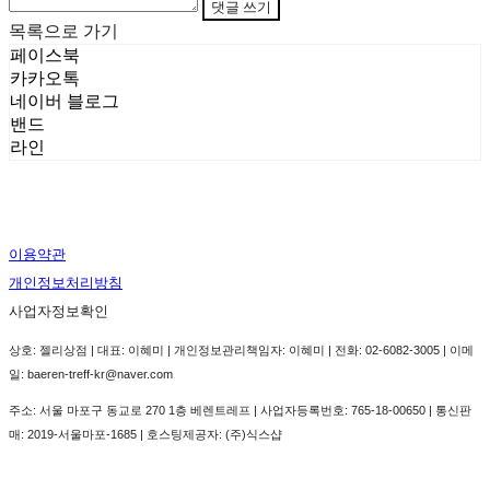
댓글 쓰기
목록으로 가기
페이스북
카카오톡
네이버 블로그
밴드
라인
이용약관
개인정보처리방침
사업자정보확인
상호: 젤리상점 | 대표: 이혜미 | 개인정보관리책임자: 이혜미 | 전화: 02-6082-3005 | 이메
일: baeren-treff-kr@naver.com
주소: 서울 마포구 동교로 270 1층 베렌트레프 | 사업자등록번호:
765-18-00650
| 통신판
매:
2019-서울마포-1685
| 호스팅제공자: (주)식스샵