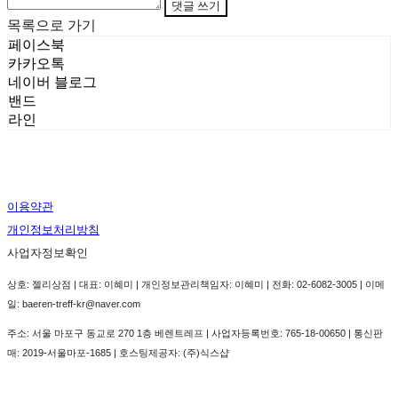
댓글 쓰기
목록으로 가기
페이스북
카카오톡
네이버 블로그
밴드
라인
이용약관
개인정보처리방침
사업자정보확인
상호: 젤리상점 | 대표: 이혜미 | 개인정보관리책임자: 이혜미 | 전화: 02-6082-3005 | 이메
일: baeren-treff-kr@naver.com
주소: 서울 마포구 동교로 270 1층 베렌트레프 | 사업자등록번호:
765-18-00650
| 통신판
매:
2019-서울마포-1685
| 호스팅제공자: (주)식스샵