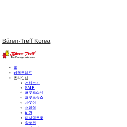
Bären-Treff Korea
홈
베렌트레프
온라인샵
전체보기
SALE
프루츠스낵
프루츠쥬스
사우어
스페셜
비건
마시멜로우
할로윈