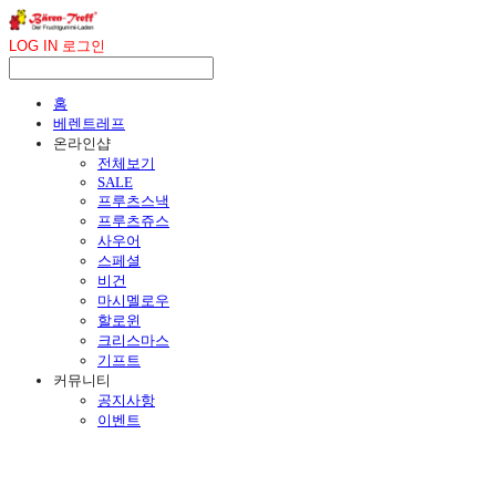
LOG IN
로그인
홈
베렌트레프
온라인샵
전체보기
SALE
프루츠스낵
프루츠쥬스
사우어
스페셜
비건
마시멜로우
할로윈
크리스마스
기프트
커뮤니티
공지사항
이벤트