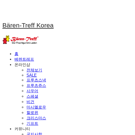
Bären-Treff Korea
홈
베렌트레프
온라인샵
전체보기
SALE
프루츠스낵
프루츠쥬스
사우어
스페셜
비건
마시멜로우
할로윈
크리스마스
기프트
커뮤니티
공지사항