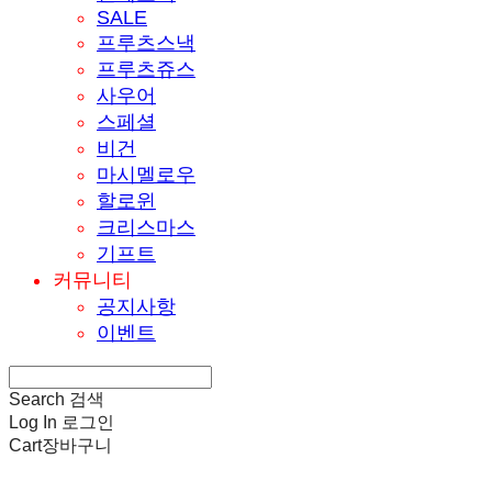
SALE
프루츠스낵
프루츠쥬스
사우어
스페셜
비건
마시멜로우
할로윈
크리스마스
기프트
커뮤니티
공지사항
이벤트
Search
검색
Log In
로그인
Cart
장바구니