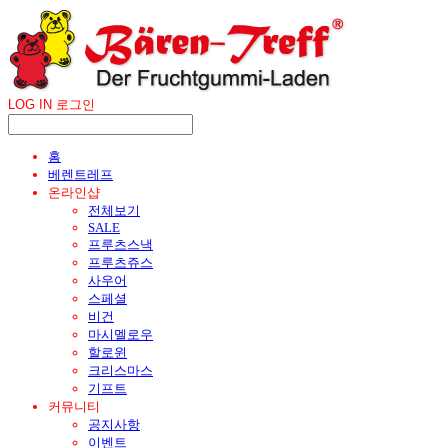
LOG IN
로그인
홈
베렌트레프
온라인샵
전체보기
SALE
프루츠스낵
프루츠쥬스
사우어
스페셜
비건
마시멜로우
할로윈
크리스마스
기프트
커뮤니티
공지사항
이벤트