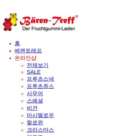
홈
베렌트레프
온라인샵
전체보기
SALE
프루츠스낵
프루츠쥬스
사우어
스페셜
비건
마시멜로우
할로윈
크리스마스