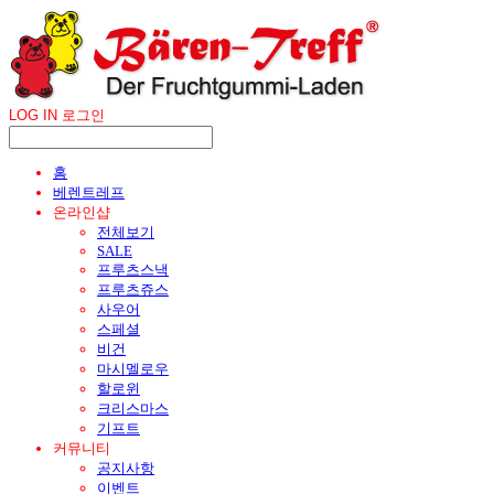
LOG IN
로그인
홈
베렌트레프
온라인샵
전체보기
SALE
프루츠스낵
프루츠쥬스
사우어
스페셜
비건
마시멜로우
할로윈
크리스마스
기프트
커뮤니티
공지사항
이벤트