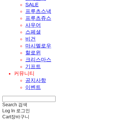
SALE
프루츠스낵
프루츠쥬스
사우어
스페셜
비건
마시멜로우
할로윈
크리스마스
기프트
커뮤니티
공지사항
이벤트
Search
검색
Log In
로그인
Cart
장바구니