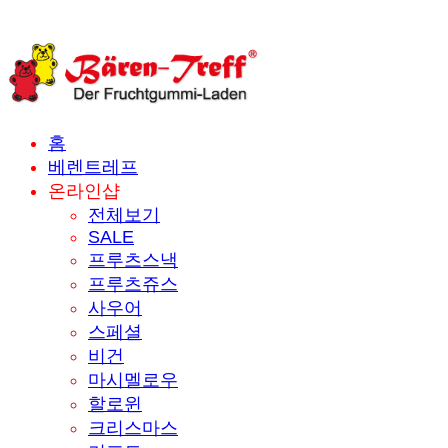
홈
베렌트레프
온라인샵
전체보기
SALE
프루츠스낵
프루츠쥬스
사우어
스페셜
비건
마시멜로우
할로윈
크리스마스