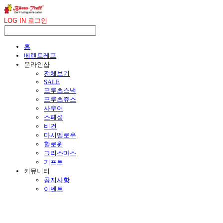
LOG IN
로그인
홈
베렌트레프
온라인샵
전체보기
SALE
프루츠스낵
프루츠쥬스
사우어
스페셜
비건
마시멜로우
할로윈
크리스마스
기프트
커뮤니티
공지사항
이벤트