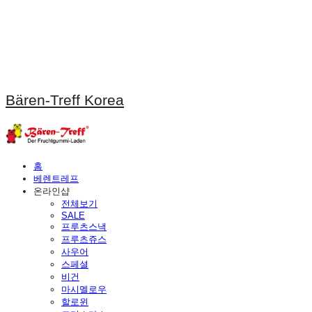
Bären-Treff Korea
홈
베렌트레프
온라인샵
전체보기
SALE
프루츠스낵
프루츠쥬스
사우어
스페셜
비건
마시멜로우
할로윈