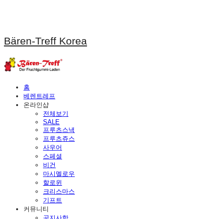
Bären-Treff Korea
홈
베렌트레프
온라인샵
전체보기
SALE
프루츠스낵
프루츠쥬스
사우어
스페셜
비건
마시멜로우
할로윈
크리스마스
기프트
커뮤니티
공지사항