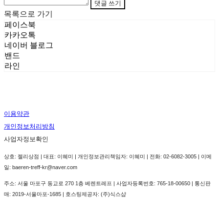
댓글 쓰기
목록으로 가기
페이스북
카카오톡
네이버 블로그
밴드
라인
이용약관
개인정보처리방침
사업자정보확인
상호: 젤리상점 | 대표: 이혜미 | 개인정보관리책임자: 이혜미 | 전화: 02-6082-3005 | 이메
일: baeren-treff-kr@naver.com
주소: 서울 마포구 동교로 270 1층 베렌트레프 | 사업자등록번호:
765-18-00650
| 통신판
매:
2019-서울마포-1685
| 호스팅제공자: (주)식스샵