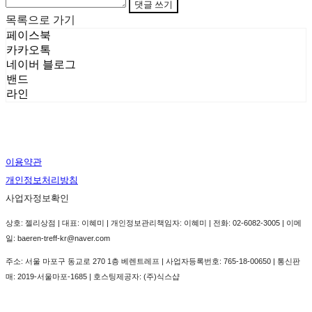
댓글 쓰기
목록으로 가기
페이스북
카카오톡
네이버 블로그
밴드
라인
이용약관
개인정보처리방침
사업자정보확인
상호: 젤리상점 | 대표: 이혜미 | 개인정보관리책임자: 이혜미 | 전화: 02-6082-3005 | 이메
일: baeren-treff-kr@naver.com
주소: 서울 마포구 동교로 270 1층 베렌트레프 | 사업자등록번호:
765-18-00650
| 통신판
매:
2019-서울마포-1685
| 호스팅제공자: (주)식스샵