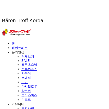
Bären-Treff Korea
홈
베렌트레프
온라인샵
전체보기
SALE
프루츠스낵
프루츠쥬스
사우어
스페셜
비건
마시멜로우
할로윈
크리스마스
기프트
커뮤니티
공지사항