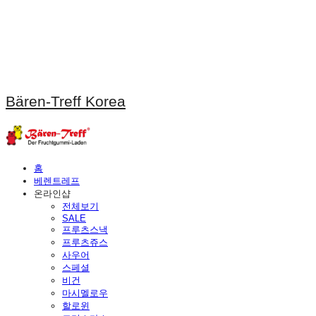
Bären-Treff Korea
홈
베렌트레프
온라인샵
전체보기
SALE
프루츠스낵
프루츠쥬스
사우어
스페셜
비건
마시멜로우
할로윈