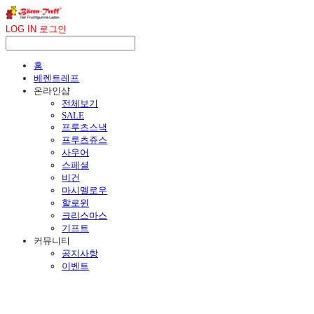
LOG IN
로그인
홈
베렌트레프
온라인샵
전체보기
SALE
프루츠스낵
프루츠쥬스
사우어
스페셜
비건
마시멜로우
할로윈
크리스마스
기프트
커뮤니티
공지사항
이벤트