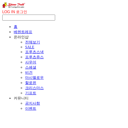
LOG IN
로그인
홈
베렌트레프
온라인샵
전체보기
SALE
프루츠스낵
프루츠쥬스
사우어
스페셜
비건
마시멜로우
할로윈
크리스마스
기프트
커뮤니티
공지사항
이벤트