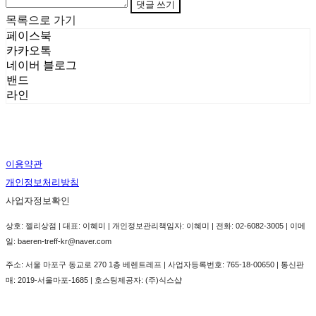
댓글 쓰기
목록으로 가기
페이스북
카카오톡
네이버 블로그
밴드
라인
이용약관
개인정보처리방침
사업자정보확인
상호: 젤리상점 | 대표: 이혜미 | 개인정보관리책임자: 이혜미 | 전화: 02-6082-3005 | 이메
일: baeren-treff-kr@naver.com
주소: 서울 마포구 동교로 270 1층 베렌트레프 | 사업자등록번호:
765-18-00650
| 통신판
매:
2019-서울마포-1685
| 호스팅제공자: (주)식스샵