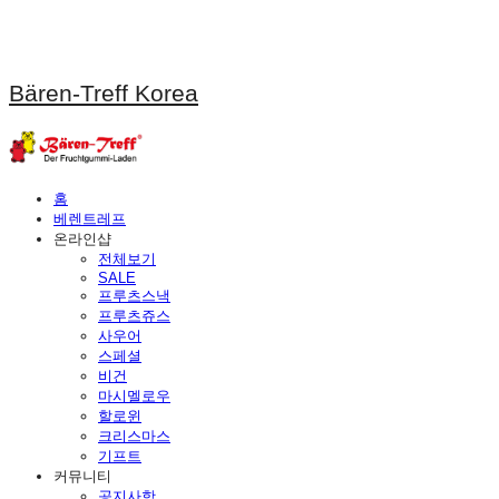
Bären-Treff Korea
홈
베렌트레프
온라인샵
전체보기
SALE
프루츠스낵
프루츠쥬스
사우어
스페셜
비건
마시멜로우
할로윈
크리스마스
기프트
커뮤니티
공지사항