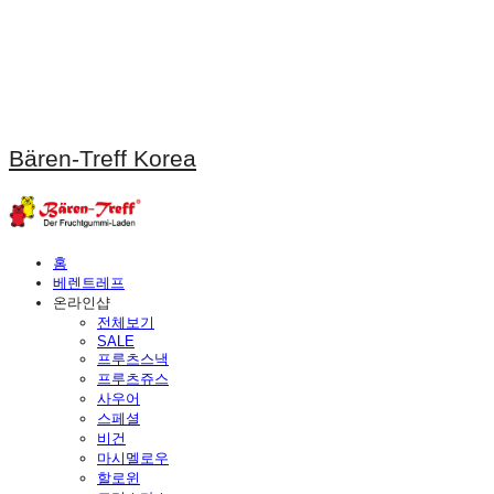
Bären-Treff Korea
홈
베렌트레프
온라인샵
전체보기
SALE
프루츠스낵
프루츠쥬스
사우어
스페셜
비건
마시멜로우
할로윈