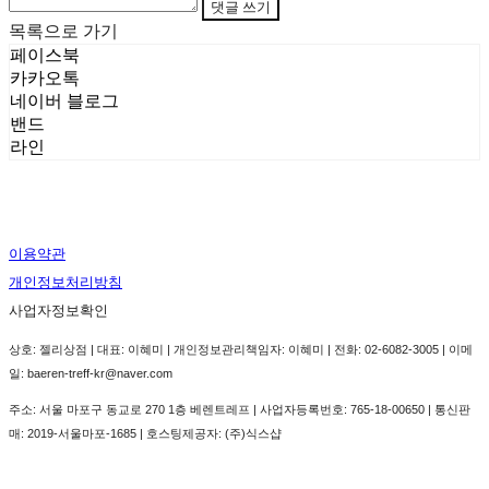
댓글 쓰기
목록으로 가기
페이스북
카카오톡
네이버 블로그
밴드
라인
이용약관
개인정보처리방침
사업자정보확인
상호: 젤리상점 | 대표: 이혜미 | 개인정보관리책임자: 이혜미 | 전화: 02-6082-3005 | 이메
일: baeren-treff-kr@naver.com
주소: 서울 마포구 동교로 270 1층 베렌트레프 | 사업자등록번호:
765-18-00650
| 통신판
매:
2019-서울마포-1685
| 호스팅제공자: (주)식스샵