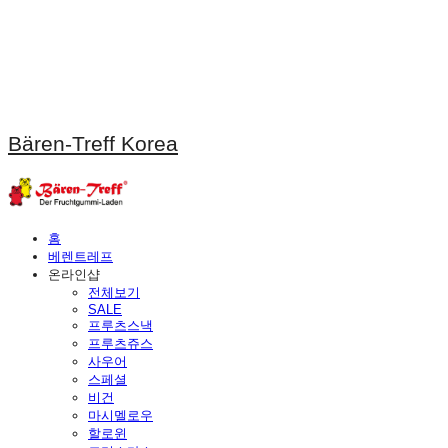
Bären-Treff Korea
홈
베렌트레프
온라인샵
전체보기
SALE
프루츠스낵
프루츠쥬스
사우어
스페셜
비건
마시멜로우
할로윈