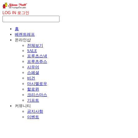
LOG IN
로그인
홈
베렌트레프
온라인샵
전체보기
SALE
프루츠스낵
프루츠쥬스
사우어
스페셜
비건
마시멜로우
할로윈
크리스마스
기프트
커뮤니티
공지사항
이벤트