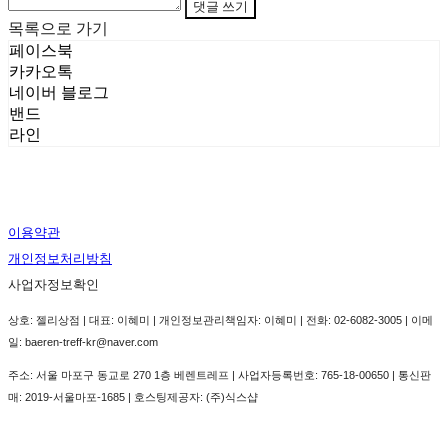
댓글 쓰기
목록으로 가기
페이스북
카카오톡
네이버 블로그
밴드
라인
이용약관
개인정보처리방침
사업자정보확인
상호: 젤리상점 | 대표: 이혜미 | 개인정보관리책임자: 이혜미 | 전화: 02-6082-3005 | 이메
일: baeren-treff-kr@naver.com
주소: 서울 마포구 동교로 270 1층 베렌트레프 | 사업자등록번호:
765-18-00650
| 통신판
매:
2019-서울마포-1685
| 호스팅제공자: (주)식스샵