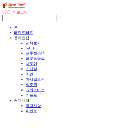
LOG IN
로그인
홈
베렌트레프
온라인샵
전체보기
SALE
프루츠스낵
프루츠쥬스
사우어
스페셜
비건
마시멜로우
할로윈
크리스마스
기프트
커뮤니티
공지사항
이벤트