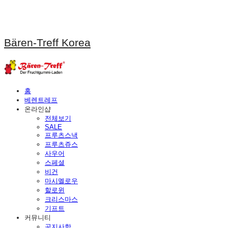
Bären-Treff Korea
홈
베렌트레프
온라인샵
전체보기
SALE
프루츠스낵
프루츠쥬스
사우어
스페셜
비건
마시멜로우
할로윈
크리스마스
기프트
커뮤니티
공지사항