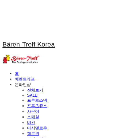
Bären-Treff Korea
홈
베렌트레프
온라인샵
전체보기
SALE
프루츠스낵
프루츠쥬스
사우어
스페셜
비건
마시멜로우
할로윈