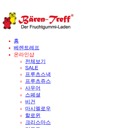
홈
베렌트레프
온라인샵
전체보기
SALE
프루츠스낵
프루츠쥬스
사우어
스페셜
비건
마시멜로우
할로윈
크리스마스