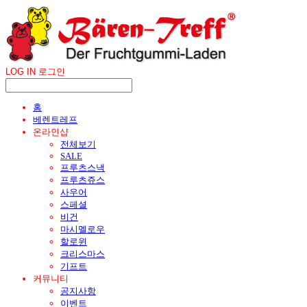
LOG IN
로그인
홈
베렌트레프
온라인샵
전체보기
SALE
프루츠스낵
프루츠쥬스
사우어
스페셜
비건
마시멜로우
할로윈
크리스마스
기프트
커뮤니티
공지사항
이벤트