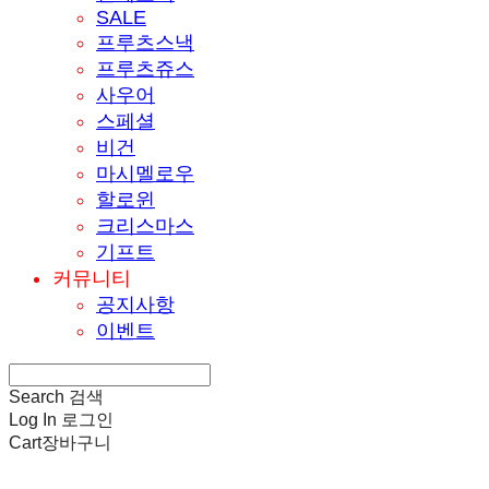
SALE
프루츠스낵
프루츠쥬스
사우어
스페셜
비건
마시멜로우
할로윈
크리스마스
기프트
커뮤니티
공지사항
이벤트
Search
검색
Log In
로그인
Cart
장바구니