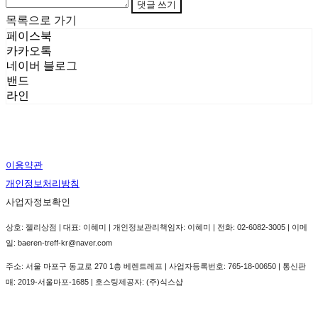
댓글 쓰기
목록으로 가기
페이스북
카카오톡
네이버 블로그
밴드
라인
이용약관
개인정보처리방침
사업자정보확인
상호: 젤리상점 | 대표: 이혜미 | 개인정보관리책임자: 이혜미 | 전화: 02-6082-3005 | 이메
일: baeren-treff-kr@naver.com
주소: 서울 마포구 동교로 270 1층 베렌트레프 | 사업자등록번호:
765-18-00650
| 통신판
매:
2019-서울마포-1685
| 호스팅제공자: (주)식스샵