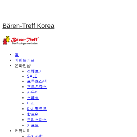
Bären-Treff Korea
홈
베렌트레프
온라인샵
전체보기
SALE
프루츠스낵
프루츠쥬스
사우어
스페셜
비건
마시멜로우
할로윈
크리스마스
기프트
커뮤니티
공지사항