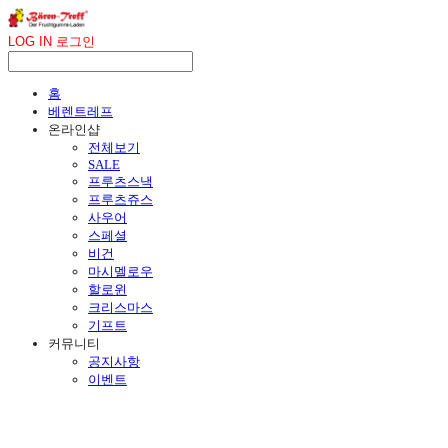
LOG IN
로그인
홈
베렌트레프
온라인샵
전체보기
SALE
프루츠스낵
프루츠쥬스
사우어
스페셜
비건
마시멜로우
할로윈
크리스마스
기프트
커뮤니티
공지사항
이벤트