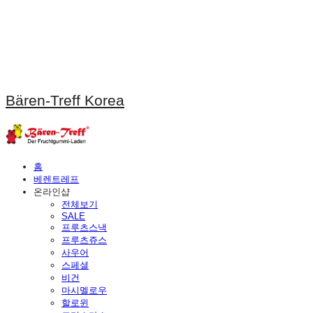
Bären-Treff Korea
홈
베렌트레프
온라인샵
전체보기
SALE
프루츠스낵
프루츠쥬스
사우어
스페셜
비건
마시멜로우
할로윈