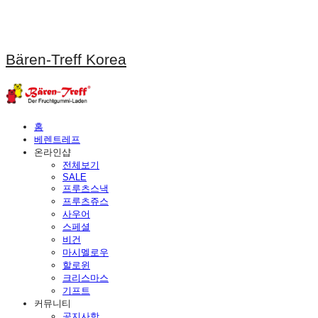
Bären-Treff Korea
홈
베렌트레프
온라인샵
전체보기
SALE
프루츠스낵
프루츠쥬스
사우어
스페셜
비건
마시멜로우
할로윈
크리스마스
기프트
커뮤니티
공지사항