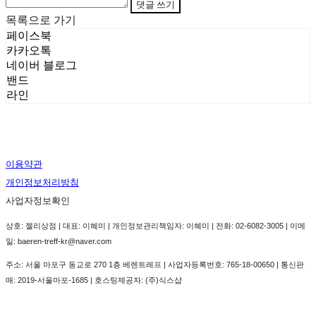
댓글 쓰기
목록으로 가기
페이스북
카카오톡
네이버 블로그
밴드
라인
이용약관
개인정보처리방침
사업자정보확인
상호: 젤리상점 | 대표: 이혜미 | 개인정보관리책임자: 이혜미 | 전화: 02-6082-3005 | 이메
일: baeren-treff-kr@naver.com
주소: 서울 마포구 동교로 270 1층 베렌트레프 | 사업자등록번호:
765-18-00650
| 통신판
매:
2019-서울마포-1685
| 호스팅제공자: (주)식스샵