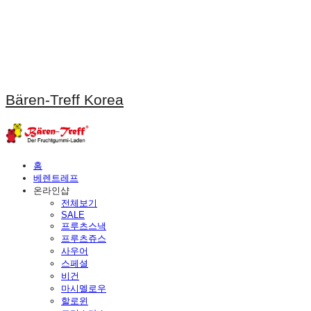
Bären-Treff Korea
홈
베렌트레프
온라인샵
전체보기
SALE
프루츠스낵
프루츠쥬스
사우어
스페셜
비건
마시멜로우
할로윈