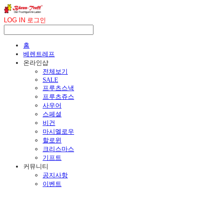
LOG IN
로그인
홈
베렌트레프
온라인샵
전체보기
SALE
프루츠스낵
프루츠쥬스
사우어
스페셜
비건
마시멜로우
할로윈
크리스마스
기프트
커뮤니티
공지사항
이벤트