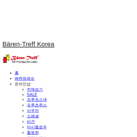
Bären-Treff Korea
홈
베렌트레프
온라인샵
전체보기
SALE
프루츠스낵
프루츠쥬스
사우어
스페셜
비건
마시멜로우
할로윈