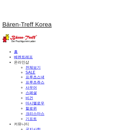
Bären-Treff Korea
홈
베렌트레프
온라인샵
전체보기
SALE
프루츠스낵
프루츠쥬스
사우어
스페셜
비건
마시멜로우
할로윈
크리스마스
기프트
커뮤니티
공지사항