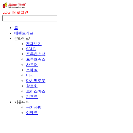
LOG IN
로그인
홈
베렌트레프
온라인샵
전체보기
SALE
프루츠스낵
프루츠쥬스
사우어
스페셜
비건
마시멜로우
할로윈
크리스마스
기프트
커뮤니티
공지사항
이벤트