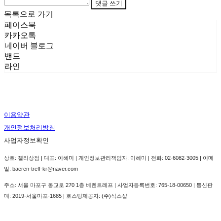
댓글 쓰기
목록으로 가기
페이스북
카카오톡
네이버 블로그
밴드
라인
이용약관
개인정보처리방침
사업자정보확인
상호: 젤리상점 | 대표: 이혜미 | 개인정보관리책임자: 이혜미 | 전화: 02-6082-3005 | 이메
일: baeren-treff-kr@naver.com
주소: 서울 마포구 동교로 270 1층 베렌트레프 | 사업자등록번호:
765-18-00650
| 통신판
매:
2019-서울마포-1685
| 호스팅제공자: (주)식스샵